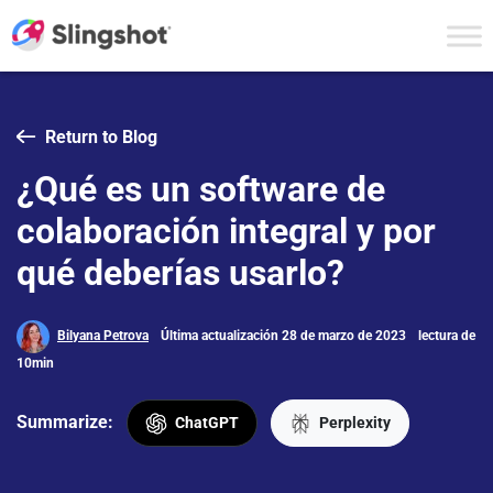
Skip to content
Return to Blog
¿Qué es un software de
colaboración integral y por
qué deberías usarlo?
Bilyana Petrova
Última actualización 28 de marzo de 2023
lectura de
10min
Summarize:
ChatGPT
Perplexity