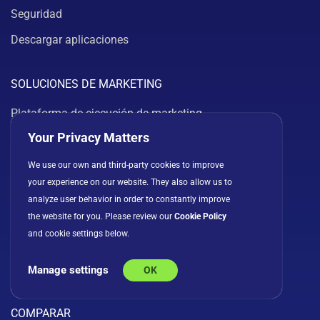
Seguridad
Descargar aplicaciones
SOLUCIONES DE MARKETING
Plataforma de ejecución de marketing
Your Privacy Matters
Seguimiento del rendimiento de marketing
Software de gestión de campañas
We use our own and third-party cookies to improve
your experience on our website. They also allow us to
Paneles de marketing
analyze user behavior in order to constantly improve
Gestión de proyectos de marketing
the website for you. Please review our
Cookie Policy
and cookie settings below.
Análisis de marketing
Manage settings
OK
Todas las soluciones
COMPARAR