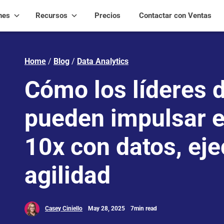
nes
Recursos
Precios
Contactar con Ventas
Home
/
Blog
/
Data Analytics
Cómo los líderes 
pueden impulsar e
10x con datos, eje
agilidad
Casey Ciniello
May 28, 2025
7min read