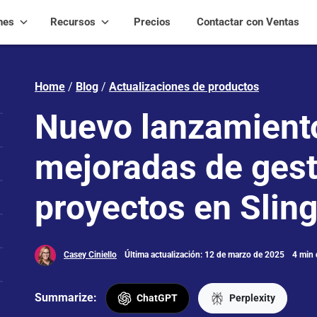
nes
Recursos
Precios
Contactar con Ventas
Home
/
Blog
/
Actualizaciones de productos
Nuevo lanzamient
mejoradas de gest
proyectos en Slin
Casey Ciniello
Última actualización: 12 de marzo de 2025
4 min 
Summarize:
ChatGPT
Perplexity