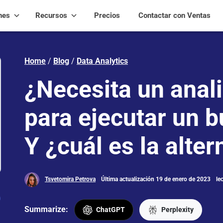
nes
Recursos
Precios
Contactar con Ventas
Home
/
Blog
/
Data Analytics
¿Necesita un anali
para ejecutar un 
Y ¿cuál es la alter
Tsvetomira Petrova
Última actualización 19 de enero de 2023
le
Summarize:
ChatGPT
Perplexity