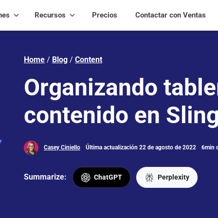
nes
Recursos
Precios
Contactar con Ventas
Home
/
Blog
/
Content
Organizando table
contenido en Slin
Casey Ciniello
Última actualización 22 de agosto de 2022
6min d
Summarize:
ChatGPT
Perplexity