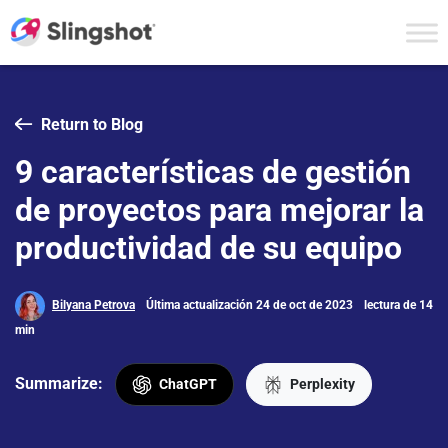
Skip to content
Return to Blog
9 características de gestión
de proyectos para mejorar la
productividad de su equipo
Bilyana Petrova
Última actualización 24 de oct de 2023
lectura de 14
min
Summarize:
ChatGPT
Perplexity