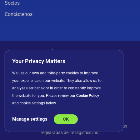
Socios
Contáctenos
Your Privacy Matters
Política de privacidad
Cookies
Términos de uso
We use our own and third-party cookies to improve
your experience on our website. They also allow us to
Acuerdo de licencia
analyze user behavior in order to constantly improve
the website for you. Please review our
Cookie Policy
and cookie settings below.
Manage settings
OK
© Copyright 2026 INFRAGISTICS. Todos los derechos
reservados. Slingshot y el logotipo de Slingshot son marcas
registradas de Infragistics Inc.