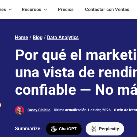
nes
Recursos
Precios
Contactar con Ventas
Home
/
Blog
/
Data Analytics
Por qué el market
una vista de rendi
confiable — No má
Casey Ciniello
Última actualización 1 de abr, 2026
6 min de lectu
Summarize:
ChatGPT
Perplexity