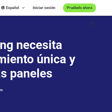
Pruébelo ahora
Español
Iniciar sesión
ing necesita
miento única y
s paneles
ra