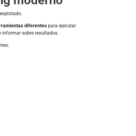
ing moderno
 explotado.
ramientas diferentes
para ejecutar
e informar sobre resultados.
rmes: