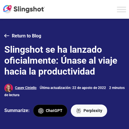
Skip to content
Return to Blog
Slingshot se ha lanzado
oficialmente: Únase al viaje
hacia la productividad
Casey Ciniello
Última actualización: 22 de agosto de 2022
2 minutos
de lectura
Summarize:
ChatGPT
Perplexity