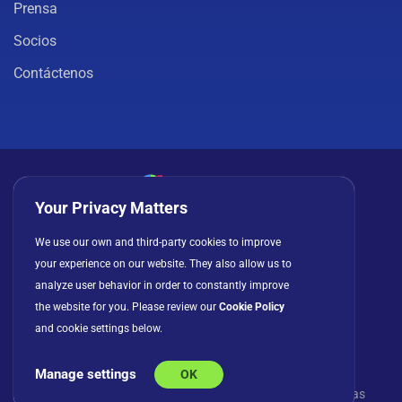
Prensa
Socios
Contáctenos
Your Privacy Matters
Política de privacidad
Cookies
Términos de uso
We use our own and third-party cookies to improve
Acuerdo de licencia
your experience on our website. They also allow us to
analyze user behavior in order to constantly improve
the website for you. Please review our
Cookie Policy
and cookie settings below.
Manage settings
OK
© Copyright 2026 INFRAGISTICS. Todos los derechos
reservados. Slingshot y el logotipo de Slingshot son marcas