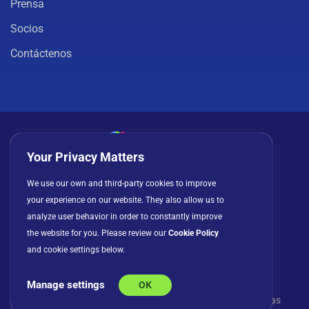
Prensa
Socios
Contáctenos
Your Privacy Matters
Política de privacidad
Cookies
Términos de uso
We use our own and third-party cookies to improve
Acuerdo de licencia
your experience on our website. They also allow us to
analyze user behavior in order to constantly improve
the website for you. Please review our
Cookie Policy
and cookie settings below.
Manage settings
OK
© Copyright 2026 INFRAGISTICS. Todos los derechos
reservados. Slingshot y el logotipo de Slingshot son marcas