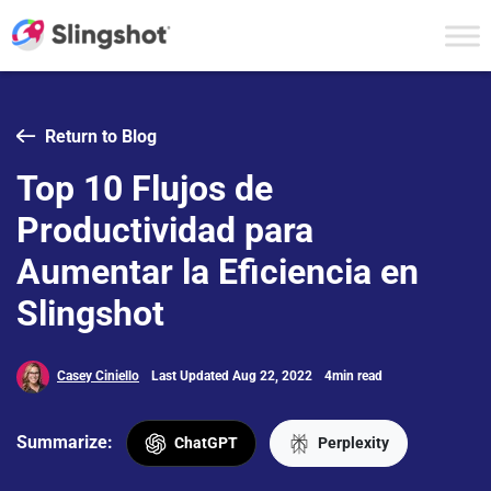
Skip to content
Return to Blog
Top 10 Flujos de
Productividad para
Aumentar la Eficiencia en
Slingshot
Casey Ciniello
Last Updated Aug 22, 2022
4min read
Summarize:
ChatGPT
Perplexity