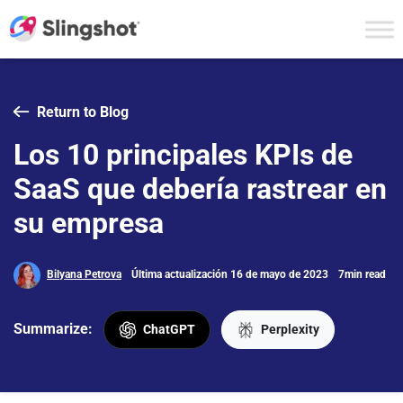
Skip to content
Return to Blog
Los 10 principales KPIs de
SaaS que debería rastrear en
su empresa
Bilyana Petrova
Última actualización 16 de mayo de 2023
7min read
Summarize:
ChatGPT
Perplexity