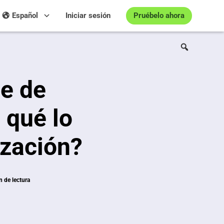
Pruébelo ahora
Español
Iniciar sesión
re de
 qué lo
ización?
 de lectura