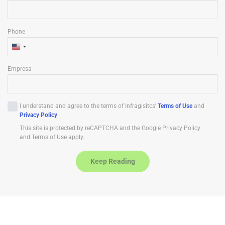
Phone
U
n
Empresa
i
t
e
I understand and agree to the terms of Infragisitcs'
Terms of Use
and
d
Privacy Policy
S
This site is protected by reCAPTCHA and the Google Privacy Policy
t
and Terms of Use apply.
a
t
Keep Reading
e
s
+
1