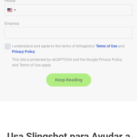
Phone
U
n
Empresa
i
t
e
I understand and agree to the terms of Infragisitcs'
Terms of Use
and
d
Privacy Policy
S
This site is protected by reCAPTCHA and the Google Privacy Policy
t
and Terms of Use apply.
a
t
Keep Reading
e
s
+
1
Usa Slingshot para Ayudar a