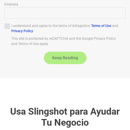
n
Empresa
i
t
e
I understand and agree to the terms of Infragisitcs'
Terms of Use
and
d
Privacy Policy
S
This site is protected by reCAPTCHA and the Google Privacy Policy
t
and Terms of Use apply.
a
t
Keep Reading
e
s
+
1
Usa Slingshot para Ayudar
Tu Negocio