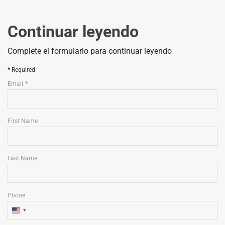
Continuar leyendo
Complete el formulario para continuar leyendo
Required
Email
First Name
Last Name
Phone
U