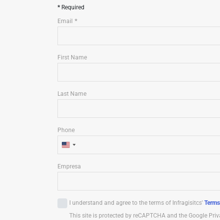
Required
Email
First Name
Last Name
Phone
U
n
Empresa
i
t
e
I understand and agree to the terms of Infragisitcs'
Terms
d
This site is protected by reCAPTCHA and the Google Priv
S