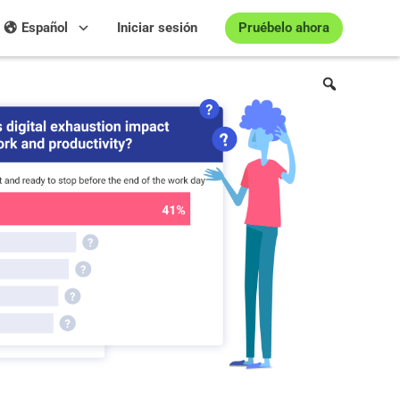
Pruébelo ahora
Español
Iniciar sesión