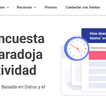
nes
Recursos
Precios
Contactar con Ventas
ncuesta
Paradoja
tividad
 Basada en Datos y el