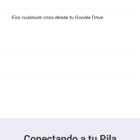
¡Fija cualquier cosa desde tu Google Drive
directamente en los tableros de contenido, tareas y
chat de Slingshot en cuestión de segundos!
¡Ve de Google Sheets a un panel a la velocidad
Asegúrate de que tú y tu equipo siempre estén
de la luz!
trabajando con la versión actual y activa de tus
documentos.
Integra Google sin problemas en otros activos
Conectando a tu Pila