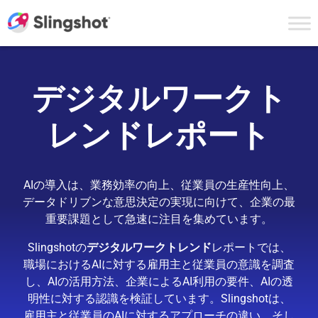
Skip to content
デジタルワークト
レンドレポート
AIの導入は、業務効率の向上、従業員の生産性向上、
データドリブンな意思決定の実現に向けて、企業の最
重要課題として急速に注目を集めています。
Slingshotの
デジタルワークトレンド
レポートでは、
職場におけるAIに対する雇用主と従業員の意識を調査
し、AIの活用方法、企業によるAI利用の要件、AIの透
明性に対する認識を検証しています。Slingshotは、
雇用主と従業員のAIに対するアプローチの違い、そし