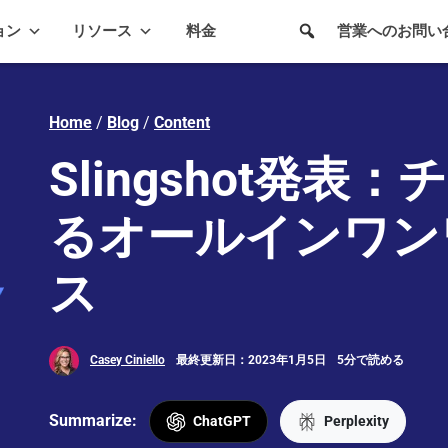
ョン
リソース
料金
営業へのお問い
Home
/
Blog
/
Content
Slingshot発表
るオールインワン
ス
Casey Ciniello
最終更新日：2023年1月5日
5分で読める
Summarize:
ChatGPT
Perplexity