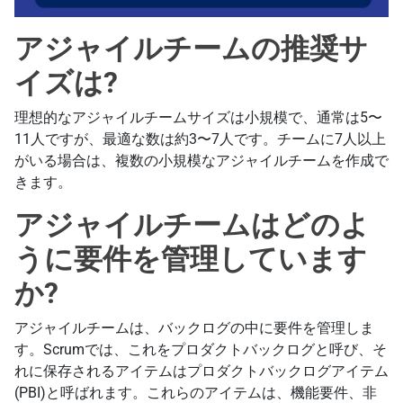
アジャイルチームの推奨サ
イズは?
理想的なアジャイルチームサイズは小規模で、通常は5〜
11人ですが、最適な数は約3〜7人です。チームに7人以上
がいる場合は、複数の小規模なアジャイルチームを作成で
きます。
アジャイルチームはどのよ
うに要件を管理しています
か?
アジャイルチームは、バックログの中に要件を管理しま
す。Scrumでは、これをプロダクトバックログと呼び、そ
れに保存されるアイテムはプロダクトバックログアイテム
(PBI)と呼ばれます。これらのアイテムは、機能要件、非