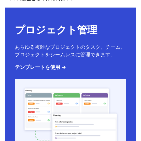
プロジェクト管理
あらゆる複雑なプロジェクトのタスク、チーム、
プロジェクトをシームレスに管理できます。
テンプレートを使用 →