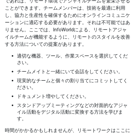
であれば、リモート環境でアジャイルチームを繁栄させる
ことができます。チームメンバーは、技術を最適に利用
し、協力と生産性を確保するためにオンラインコミュニケ
ーションに適応する必要があります。それは不可能ではあ
りません。ここでは、InfoWorldによる、リモートアジャ
イルチームが機能するように、リモートのスタイルを改善
する方法についての提案があります。
適切な機器、ツール、作業スペースを選択してくだ
さい。
チームメイトと一緒にいて会話をしてください。
現実的なチームと個々の割り当てにコミットしてく
ださい。
ドキュメント増やしてください。
スタンドアップミーティングなどの対面的なアジャ
イル活動をデジタル活動に変換する方法を学びま
す。
時間がかかるかもしれませんが、リモートワークはここに