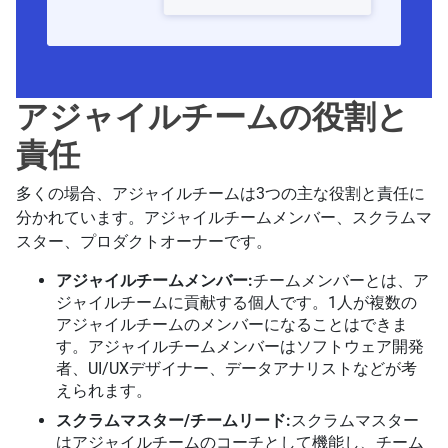
アジャイルチームの役割と
責任
多くの場合、アジャイルチームは3つの主な役割と責任に
分かれています。アジャイルチームメンバー、スクラムマ
スター、プロダクトオーナーです。
アジャイルチームメンバー:
チームメンバーとは、ア
ジャイルチームに貢献する個人です。1人が複数の
アジャイルチームのメンバーになることはできま
す。アジャイルチームメンバーはソフトウェア開発
者、UI/UXデザイナー、データアナリストなどが考
えられます。
スクラムマスター/チームリード:
スクラムマスター
はアジャイルチームのコーチとして機能し、チーム