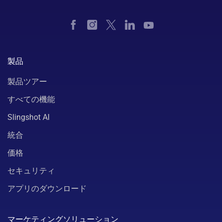
製品
製品ツアー
すべての機能
Slingshot AI
統合
価格
セキュリティ
アプリのダウンロード
マーケティングソリューション