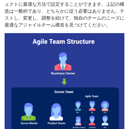
ェクトに最適な方法で設定することができます。上記の構
造は一般的であり、どちらかに従う必要はありません。テ
ストし、変更し、調整を続けて、独自のチームのニーズに
最適なアジャイルチーム構造を見つけてください。