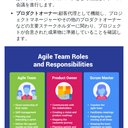
会議を進行します。
プロダクトオーナー:
顧客代理として機能し、プロジ
ェクトマネージャーやその他のプロダクトオーナー
などの主要ステークホルダーに関わり、プロジェク
トが合意された成果物に準拠していることを確認し
ます。