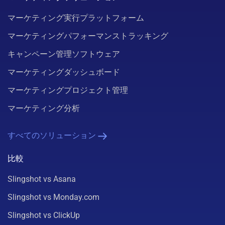
マーケティング実行プラットフォーム
マーケティングパフォーマンストラッキング
キャンペーン管理ソフトウェア
マーケティングダッシュボード
マーケティングプロジェクト管理
マーケティング分析
すべてのソリューション
比較
Slingshot vs Asana
Slingshot vs Monday.com
Slingshot vs ClickUp