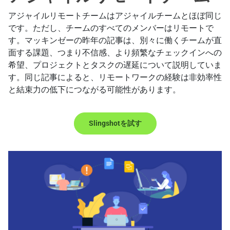
アジャイルリモートチームはアジャイルチームとほぼ同じ
です。ただし、チームのすべてのメンバーはリモートで
す。マッキンゼーの昨年の記事は、別々に働くチームが直
面する課題、つまり不信感、より頻繁なチェックインへの
希望、プロジェクトとタスクの遅延について説明していま
す。同じ記事によると、リモートワークの経験は非効率性
と結束力の低下につながる可能性があります。
Slingshotを試す