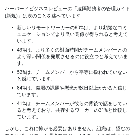
ハーバードビジネスレビューの「遠隔勤務者の管理ガイド
(新規)」は次のことを述べています。
新しいリモートワーカーの80%は、より頻繁なコミ
ュニケーションでより良い関係が得られると考えて
います。
43%は、より多くの対面時間がチームメンバーとの
より深い関係を発展させるのに役立つと考えていま
す。
52%は、チームメンバーから平等に扱われていない
と感じています。
84%は、職場の課題や懸念が数日以上かかると信じ
ています。
41%は、チームメンバーが彼らの背後で話をしてい
ると考えており、共存するワーカーの31%と比較し
ています。
しかし、これに怖がる必要はありません。組織は、望むの