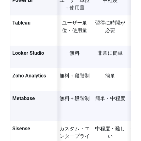
Power BI
ユーザー単位
中程度
一部
＋使用量
ー
Tableau
ユーザー単
習得に時間が
一部
位・使用量
必要
ー
Looker Studio
無料
非常に簡単
一部
ー
Zoho Analytics
無料＋段階制
簡単
一部
ー
Metabase
無料＋段階制
簡単・中程度
一部
ー
Sisense
カスタム・エ
中程度・難し
一部
ンタープライ
い
ー