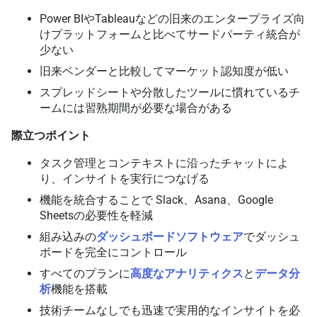
Power BIやTableauなどの旧来のエンタープライズ向
けプラットフォームと比べてサードパーティ統合が
少ない
旧来ベンダーと比較してマーケット認知度が低い
スプレッドシートや分散したツールに慣れているチ
ームには習熟期間が必要な場合がある
際立つポイント
タスク管理とコンテキストに沿ったチャットによ
り、インサイトを実行につなげる
機能を統合することで Slack、Asana、Google
Sheetsの必要性を軽減
組み込みの
ダッシュボードソフトウェア
でダッシュ
ボードを完全にコントロール
すべてのプランに
高度なアナリティクス
と
データ分
析
機能を搭載
技術チームなしでも迅速で実用的なインサイトを必