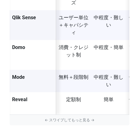
ズ
Qlik Sense
ユーザー単位
中程度・難し
一部
＋キャパシテ
い
ー
ィ
Domo
消費・クレジ
中程度・簡単
フル
ット制
Mode
無料＋段階制
中程度・難し
一部
い
ー
Reveal
定額制
簡単
一部
ー