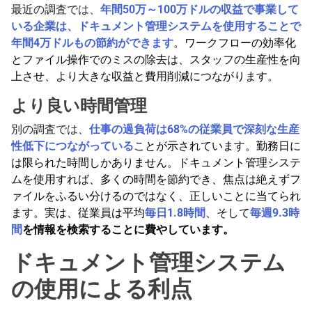
最近の調査では、
年間50万～100万ドルの収益で事業して
いる企業は、ドキュメント管理システムを使用することで
年間4万ドルもの節約ができます
。ワークフローの効率化
とファイル操作でのミスの除去は、スタッフの生産性を向
上させ、より大きな収益と費用削減につながります。
より良い時間管理
別の調査では、
仕事の過負荷は68%の従業員で深刻な生産
性低下につながっている
ことが示されています。勤務日に
は限られた時間しかありません。ドキュメント管理システ
ムを使用すれば、多くの時間を節約でき、焦点は絶えずフ
ァイルをふるい分けるのではなく、正しいことに当てられ
ます。実は、従業員は平均
毎日1.8時間
、そして
毎週9.3時
間
を情報を検索することに費やしています。
ドキュメント管理システム
の使用による利点