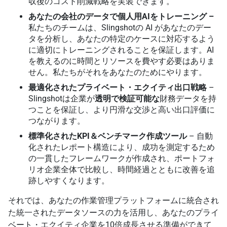
収後のコスト削減戦略を実装できます。
あなたの会社のデータで個人用AIをトレーニング –
私たちのチームは、Slingshotの AI があなたのデー
タを分析し、あなたの特定のケースに対応するよう
に適切にトレーニングされることを保証します。AI
を教えるのに時間とリソースを費やす必要はありま
せん。私たちがそれをあなたのためにやります。
最適化されたプライベート・エクイティ出口戦略
–
Slingshotは企業が
透明で検証可能な
財務データを持
つことを保証し、より円滑な交渉と高い出口評価に
つながります。
標準化されたKPI＆ベンチマーク作成ツール
– 自動
化されたレポート構造により、成功を測定するため
の一貫したフレームワークが作成され、ポートフォ
リオ企業全体で比較し、時間経過とともに改善を追
跡しやすくなります。
それでは、あなたの作業管理プラットフォームに統合され
た統一されたデータソースの力を活用し、あなたのプライ
ベート・エクイティ企業を10倍成長させる準備ができて