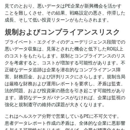
見てのとおり、悪いデータはPE企業が新興機会を活かす
ことを難しくさせ、その結果、戦略設定の悪さ、停滞した
成長、そして低い投資リターンがもたらされます。
規制およびコンプライアンスリスク
プライベート・エクイティのデューデリジェンス段階での
悪いデータ収集は、見落とされた機会と低下したROI以上
のコストをもたらします。規制とコンプライアンスのリス
クを考慮すると、コストが増加する可能性があります。不
正確なデータ追跡は企業を潜在的なコンプライアンス障
害、財務罰金、および評判リスクにさらします。規制当局
は厳格な財務および運用レポートを要求し、矛盾は監査、
法的問題、および投資家の懸念を引き起こす可能性があり
ます。適切なデータガバナンスがなければ、企業は監視の
強化と規制遵守の維持の課題が大きくなります。
これはヘルスケア分野で営業しているPEに不可欠です。
患者データレポート作成の矛盾は、全体的な企業に悪影響