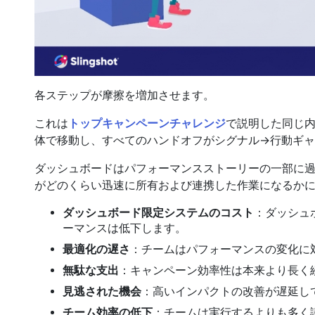
各ステップが摩擦を増加させます。
これは
トップキャンペーンチャレンジ
で説明した同じ
体で移動し、すべてのハンドオフがシグナル→行動ギ
ダッシュボードはパフォーマンスストーリーの一部に
がどのくらい迅速に所有および連携した作業になるか
ダッシュボード限定システムのコスト
：ダッシュ
ーマンスは低下します。
最適化の遅さ
：チームはパフォーマンスの変化に
無駄な支出
：キャンペーン効率性は本来より長く
見逃された機会
：高いインパクトの改善が遅延し
チーム効率の低下
：チームは実行するよりも多く