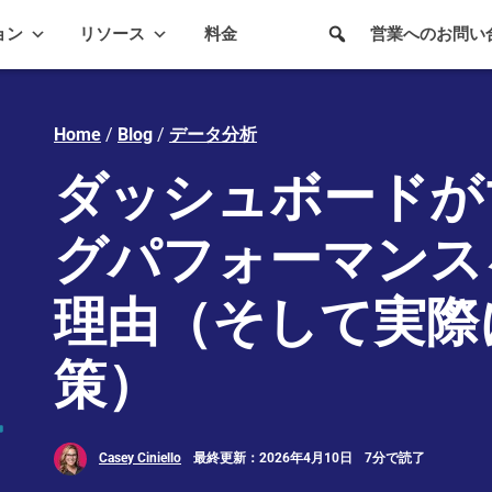
ョン
リソース
料金
営業へのお問い
Home
/
Blog
/
データ分析
ダッシュボードが
グパフォーマンス
理由（そして実際
策）
Casey Ciniello
最終更新：2026年4月10日
7分で読了