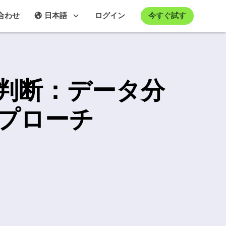
今すぐ試す
合わせ
日本語
ログイン
判断：データ分
プローチ