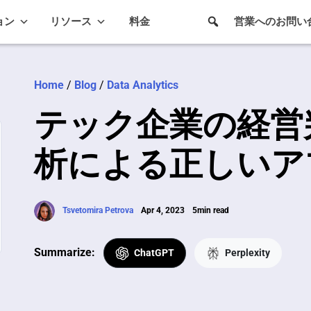
ョン
リソース
料金
営業へのお問い
Home
/
Blog
/
Data Analytics
テック企業の経営
析による正しいア
Tsvetomira Petrova
Apr 4, 2023
5min read
Summarize:
ChatGPT
Perplexity