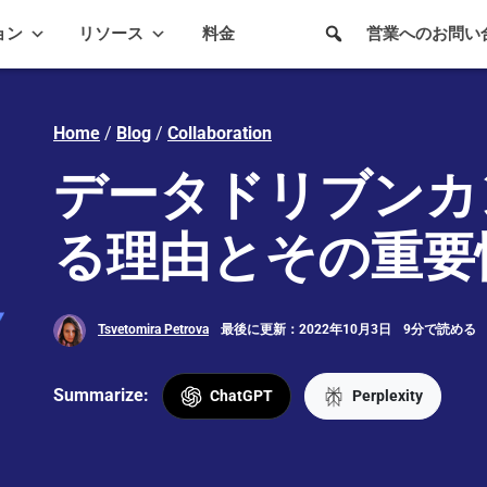
ョン
リソース
料金
営業へのお問い
Home
/
Blog
/
Collaboration
データドリブンカ
る理由とその重要
Tsvetomira Petrova
最後に更新：2022年10月3日
9分で読める
Summarize:
ChatGPT
Perplexity