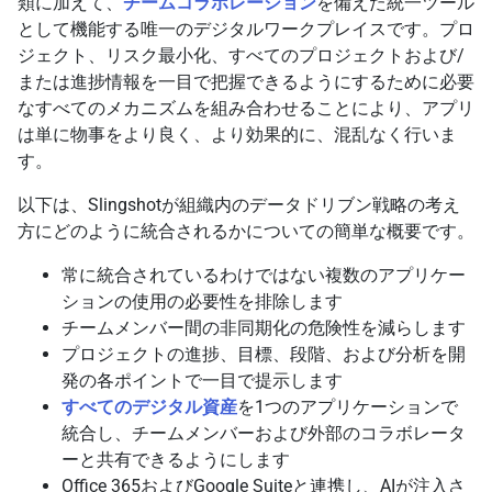
類に加えて、
チームコラボレーション
を備えた統一ツール
として機能する唯一のデジタルワークプレイスです。プロ
ジェクト、リスク最小化、すべてのプロジェクトおよび/
または進捗情報を一目で把握できるようにするために必要
なすべてのメカニズムを組み合わせることにより、アプリ
は単に物事をより良く、より効果的に、混乱なく行いま
す。
以下は、Slingshotが組織内のデータドリブン戦略の考え
方にどのように統合されるかについての簡単な概要です。
常に統合されているわけではない複数のアプリケー
ションの使用の必要性を排除します
チームメンバー間の非同期化の危険性を減らします
プロジェクトの進捗、目標、段階、および分析を開
発の各ポイントで一目で提示します
すべてのデジタル資産
を1つのアプリケーションで
統合し、チームメンバーおよび外部のコラボレータ
ーと共有できるようにします
Office 365およびGoogle Suiteと連携し、AIが注入さ