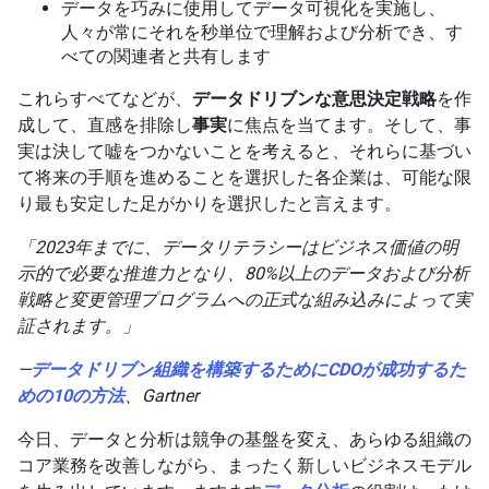
データを巧みに使用してデータ可視化を実施し、
人々が常にそれを秒単位で理解および分析でき、す
べての関連者と共有します
これらすべてなどが、
データドリブンな意思決定戦略
を作
成して、直感を排除し
事実
に焦点を当てます。そして、事
実は決して嘘をつかないことを考えると、それらに基づい
て将来の手順を進めることを選択した各企業は、可能な限
り最も安定した足がかりを選択したと言えます。
「2023年までに、データリテラシーはビジネス価値の明
示的で必要な推進力となり、80%以上のデータおよび分析
戦略と変更管理プログラムへの正式な組み込みによって実
証されます。」
—
データドリブン組織を構築するためにCDOが成功するた
めの10の方法
、Gartner
今日、データと分析は競争の基盤を変え、あらゆる組織の
コア業務を改善しながら、まったく新しいビジネスモデル