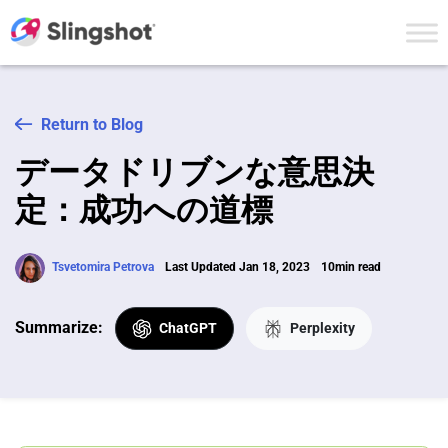
Skip to content
Return to Blog
データドリブンな意思決
定：成功への道標
Tsvetomira Petrova
Last Updated Jan 18, 2023
10min read
Summarize:
ChatGPT
Perplexity