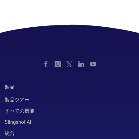
製品
製品ツアー
すべての機能
Slingshot AI
統合