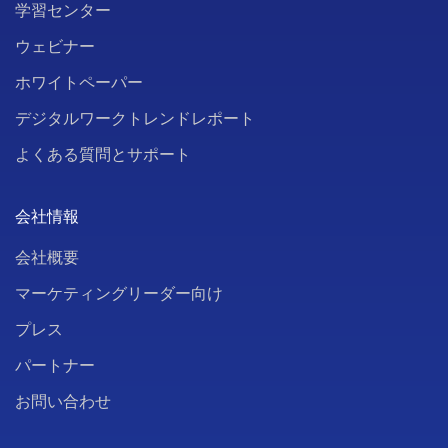
学習センター
ウェビナー
ホワイトペーパー
デジタルワークトレンドレポート
よくある質問とサポート
会社情報
会社概要
マーケティングリーダー向け
プレス
パートナー
お問い合わせ