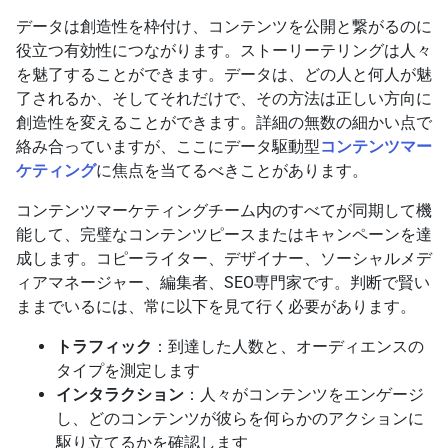
データは創造性を枠付け、コンテンツを公開と繋がるのに
役立つ有効性につながります。ストーリーテリングは人々
を魅了することができます。データは、どの人と何人が魅
了されるか、そしてそれだけで、その方法は正しい方向に
創造性を変えることができます。詳細の無数の細かい点で
絡み合っていますが、ここにデータ駆動型
コンテンツマー
ケティング
に焦点を当てるべきことがあります。
コンテンツマーケティングチーム内のすべてが同期して機
能して、完璧なコンテンツピースまたはキャンペーンを達
成します。コピーライター、デザイナー、ソーシャルメデ
ィアマネージャー、編集者、SEO専門家です。判断で賢い
ままでいるには、常に以下を見て行く必要があります。
トラフィック
：到達した人数と、オーディエンスの
タイプを測定します
インタラクション
：人々がコンテンツをエンゲージ
し、どのコンテンツが彼らを何らかのアクションに
駆り立てるかを確認します