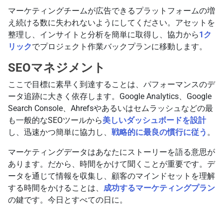
マーケティングチームが広告できるプラットフォームの増
え続ける数に失われないようにしてください。アセットを
整理し、インサイトと分析を簡単に取得し、協力から
1ク
リック
でプロジェクト作業バックプランに移動します。
SEOマネジメント
ここで目標に素早く到達することは、パフォーマンスのデ
ータ追跡に大きく依存します。Google Analytics、Google
Search Console、Ahrefsやあるいはセムラッシュなどの最
も一般的なSEOツールから
美しいダッシュボードを設計
し、迅速かつ簡単に協力し、
戦略的に最良の慣行に従う
。
マーケティングデータはあなたにストーリーを語る意思が
あります。だから、時間をかけて聞くことが重要です。デ
ータを通じて情報を収集し、顧客のマインドセットを理解
する時間をかけることは、
成功するマーケティングプラン
の鍵です。今日とすべての日に。