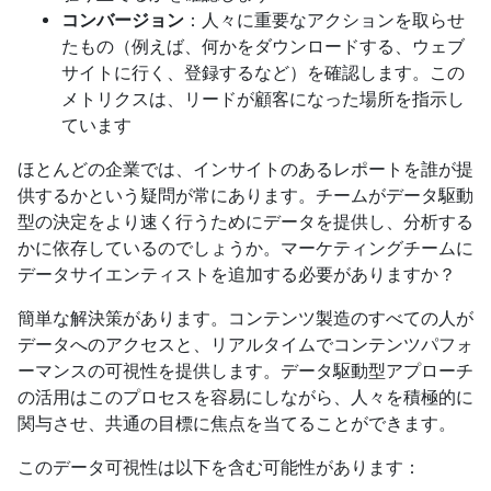
コンバージョン
：人々に重要なアクションを取らせ
たもの（例えば、何かをダウンロードする、ウェブ
サイトに行く、登録するなど）を確認します。この
メトリクスは、リードが顧客になった場所を指示し
ています
ほとんどの企業では、インサイトのあるレポートを誰が提
供するかという疑問が常にあります。チームがデータ駆動
型の決定をより速く行うためにデータを提供し、分析する
かに依存しているのでしょうか。マーケティングチームに
データサイエンティストを追加する必要がありますか？
簡単な解決策があります。コンテンツ製造のすべての人が
データへのアクセスと、リアルタイムでコンテンツパフォ
ーマンスの可視性を提供します。データ駆動型アプローチ
の活用はこのプロセスを容易にしながら、人々を積極的に
関与させ、共通の目標に焦点を当てることができます。
このデータ可視性は以下を含む可能性があります：