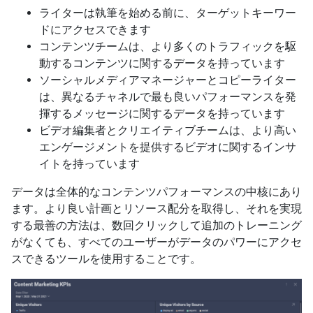
ライターは執筆を始める前に、ターゲットキーワー
ドにアクセスできます
コンテンツチームは、より多くのトラフィックを駆
動するコンテンツに関するデータを持っています
ソーシャルメディアマネージャーとコピーライター
は、異なるチャネルで最も良いパフォーマンスを発
揮するメッセージに関するデータを持っています
ビデオ編集者とクリエイティブチームは、より高い
エンゲージメントを提供するビデオに関するインサ
イトを持っています
データは全体的なコンテンツパフォーマンスの中核にあり
ます。より良い計画とリソース配分を取得し、それを実現
する最善の方法は、数回クリックして追加のトレーニング
がなくても、すべてのユーザーがデータのパワーにアクセ
スできるツールを使用することです。