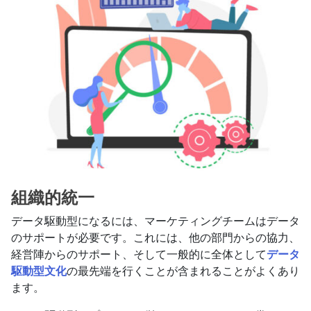
組織的統一
データ駆動型になるには、マーケティングチームはデータ
のサポートが必要です。これには、他の部門からの協力、
経営陣からのサポート、そして一般的に全体として
データ
駆動型文化
の最先端を行くことが含まれることがよくあり
ます。