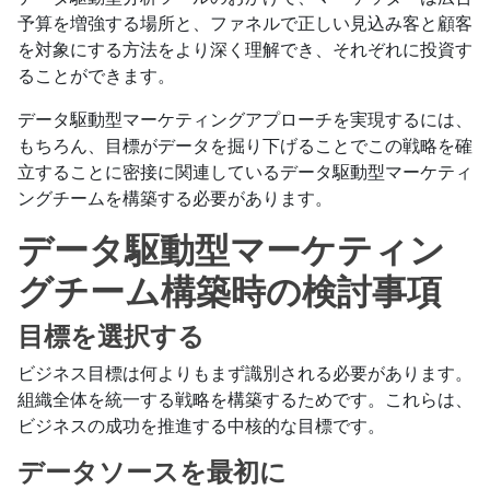
予算を増強する場所と、ファネルで正しい見込み客と顧客
を対象にする方法をより深く理解でき、それぞれに投資す
ることができます。
データ駆動型マーケティングアプローチを実現するには、
もちろん、目標がデータを掘り下げることでこの戦略を確
立することに密接に関連しているデータ駆動型マーケティ
ングチームを構築する必要があります。
データ駆動型マーケティン
グチーム構築時の検討事項
目標を選択する
ビジネス目標は何よりもまず識別される必要があります。
組織全体を統一する戦略を構築するためです。これらは、
ビジネスの成功を推進する中核的な目標です。
データソースを最初に