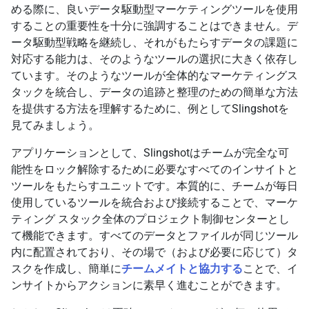
める際に、良いデータ駆動型マーケティングツールを使用
することの重要性を十分に強調することはできません。デ
ータ駆動型戦略を継続し、それがもたらすデータの課題に
対応する能力は、そのようなツールの選択に大きく依存し
ています。そのようなツールが全体的なマーケティングス
タックを統合し、データの追跡と整理のための簡単な方法
を提供する方法を理解するために、例としてSlingshotを
見てみましょう。
アプリケーションとして、Slingshotはチームが完全な可
能性をロック解除するために必要なすべてのインサイトと
ツールをもたらすユニットです。本質的に、チームが毎日
使用しているツールを統合および接続することで、マーケ
ティング スタック全体のプロジェクト制御センターとし
て機能できます。すべてのデータとファイルが同じツール
内に配置されており、その場で（および必要に応じて）タ
スクを作成し、簡単に
チームメイトと協力する
ことで、イ
ンサイトからアクションに素早く進むことができます。