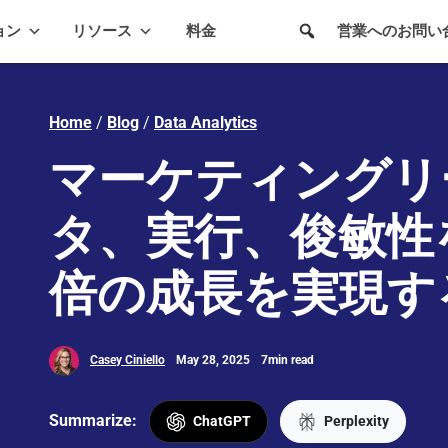
ョン
リソース
料金
営業へのお問い
Home
/
Blog
/
Data Analytics
マーケティングリ
タ、実行、俊敏性
倍の成長を実現す
Casey Ciniello
May 28, 2025
7min read
Summarize:
ChatGPT
Perplexity