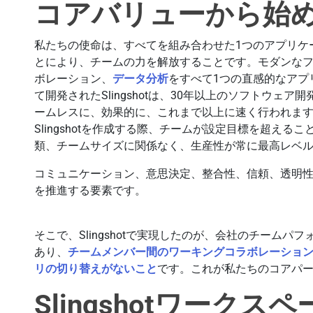
コアバリューから始
私たちの使命は、すべてを組み合わせた1つのアプリケ
とにより、チームの力を解放することです。モダンな
ボレーション、
データ分析
をすべて1つの直感的なアプリケ
て開発されたSlingshotは、30年以上のソフトウェ
ームレスに、効果的に、これまで以上に速く行われま
Slingshotを作成する際、チームが設定目標を超え
類、チームサイズに関係なく、生産性が常に最高レベ
コミュニケーション、意思決定、整合性、信頼、透明
を推進する要素です。
そこで、Slingshotで実現したのが、会社のチーム
あり、
チームメンバー間のワーキングコラボレーション
リの切り替えがないこと
です。これが私たちのコアパ
Slingshotワーク