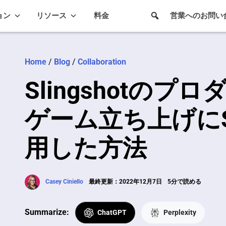
ョン
リソース
料金
営業へのお問い
Home
/
Blog
/
Collaboration
Slingshotの
ゲーム立ち上げにSl
用した方法
Casey Ciniello
最終更新：2022年12月7日
5分で読める
Summarize:
ChatGPT
Perplexity