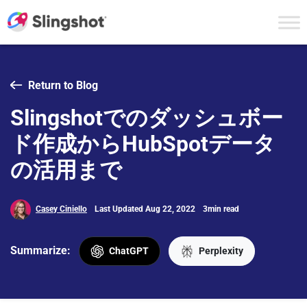
Skip to content
Return to Blog
Slingshotでのダッシュボー
ド作成からHubSpotデータ
の活用まで
Casey Ciniello
Last Updated Aug 22, 2022
3min read
Summarize:
ChatGPT
Perplexity