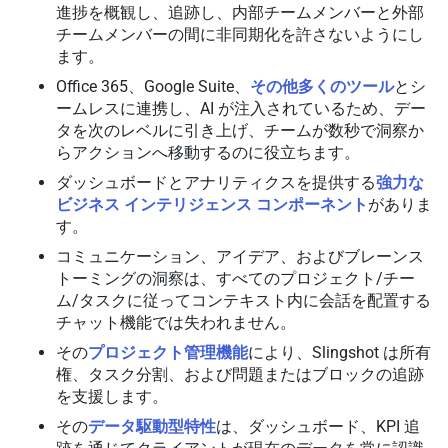
進捗を概観し、追跡し、内部チームメンバーと外部
チームメンバーの間に非同期化を許さないようにし
ます。
Office 365、Google Suite、
その他多くのツール
とシ
ームレスに連携し、AI が注入されているため、デー
タを次のレベルに引き上げ、チームが数秒で洞察か
らアクションへ移動するのに役立ちます。
ダッシュボードとアナリティクスを提供する
強力な
ビジネス インテリジェンス コンポーネント
がありま
す。
コミュニケーション、アイデア、およびブレーンス
トーミングの洞察は、すべてのプロジェクト/チー
ム/タスクに従ってコンテキスト内に会話を配置する
チャット機能では失われません。
その
プロジェクト管理機能
により、Slingshot は所有
権、タスク分割、および問題またはブロックの追跡
を支援します。
その
データ駆動型特性
は、ダッシュボード、KPI 追