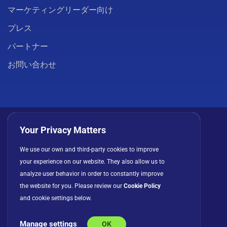
マーケティングリーダー向け
プレス
パートナー
お問い合わせ
Your Privacy Matters
We use our own and third-party cookies to improve
プライバシーポリシー
クッキー
利用規約
your experience on our website. They also allow us to
ライセンス契約
analyze user behavior in order to constantly improve
the website for you. Please review our
Cookie Policy
and cookie settings below.
Manage settings
OK