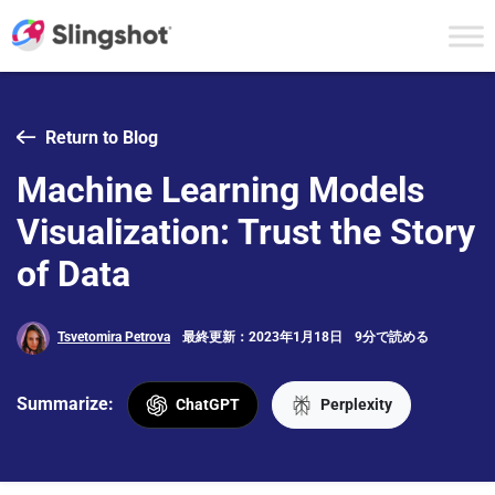
Skip to content
Return to Blog
Machine Learning Models
Visualization: Trust the Story
of Data
Tsvetomira Petrova
最終更新：2023年1月18日
9分で読める
Summarize:
ChatGPT
Perplexity