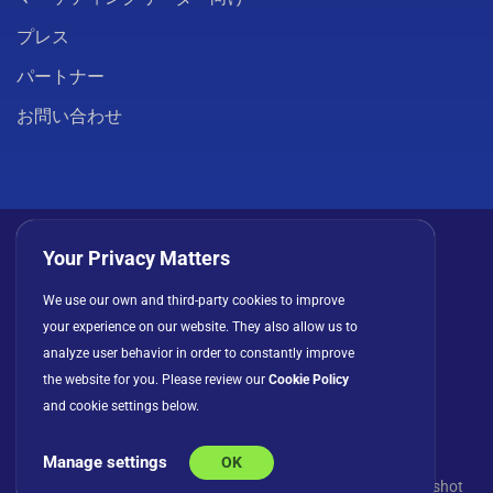
プレス
パートナー
お問い合わせ
Your Privacy Matters
We use our own and third-party cookies to improve
プライバシーポリシー
クッキー
利用規約
your experience on our website. They also allow us to
ライセンス契約
analyze user behavior in order to constantly improve
the website for you. Please review our
Cookie Policy
and cookie settings below.
Manage settings
OK
© Copyright 2026 INFRAGISTICS. All Rights Reserved. Slingshot