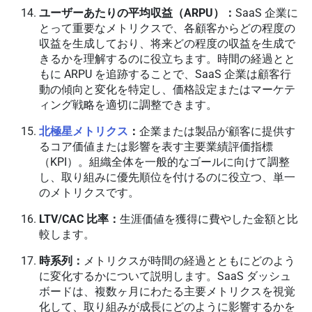
ユーザーあたりの平均収益（ARPU）：
SaaS 企業に
とって重要なメトリクスで、各顧客からどの程度の
収益を生成しており、将来どの程度の収益を生成で
きるかを理解するのに役立ちます。時間の経過とと
もに ARPU を追跡することで、SaaS 企業は顧客行
動の傾向と変化を特定し、価格設定またはマーケテ
ィング戦略を適切に調整できます。
北極星メトリクス
：
企業または製品が顧客に提供す
るコア価値または影響を表す主要業績評価指標
（KPI）。組織全体を一般的なゴールに向けて調整
し、取り組みに優先順位を付けるのに役立つ、単一
のメトリクスです。
LTV/CAC 比率：
生涯価値を獲得に費やした金額と比
較します。
時系列：
メトリクスが時間の経過とともにどのよう
に変化するかについて説明します。SaaS ダッシュ
ボードは、複数ヶ月にわたる主要メトリクスを視覚
化して、取り組みが成長にどのように影響するかを