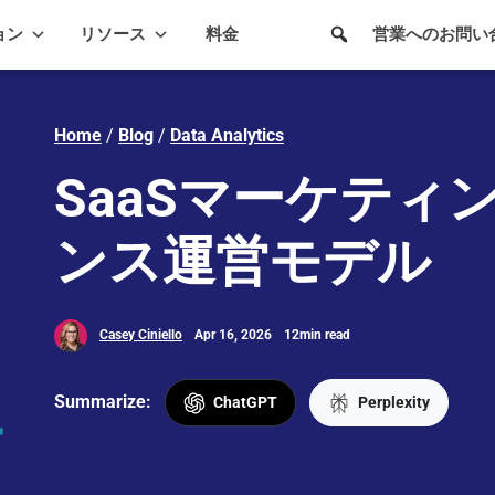
ョン
リソース
料金
営業へのお問い
Home
/
Blog
/
Data Analytics
SaaSマーケティ
ンス運営モデル
Casey Ciniello
Apr 16, 2026
12min read
Summarize:
ChatGPT
Perplexity