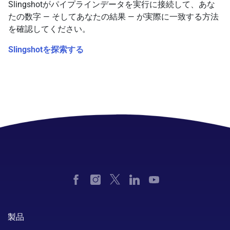
Slingshotがパイプラインデータを実行に接続して、あな
たの数字 — そしてあなたの結果 — が実際に一致する方法
を確認してください。
Slingshotを探索する
製品