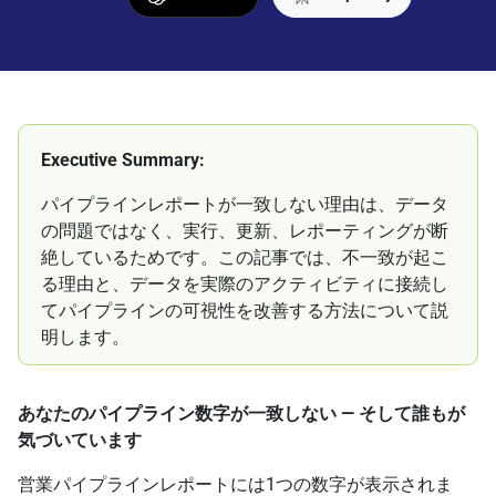
Executive Summary:
パイプラインレポートが一致しない理由は、データ
の問題ではなく、実行、更新、レポーティングが断
絶しているためです。この記事では、不一致が起こ
る理由と、データを実際のアクティビティに接続し
てパイプラインの可視性を改善する方法について説
明します。
あなたのパイプライン数字が一致しない — そして誰もが
気づいています
営業パイプラインレポートには1つの数字が表示されま