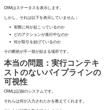
CRMはステータスを表示します。
しかし、それは以下を表示していません：
実際に何が起こっているのか
どのアクションが進行中なのか
何が取引を妨げているのか
その断絶が不一致が始まる場所です。
本当の問題：実行コンテキ
ストのないパイプラインの
可視性
CRMは記録のシステムです。
それらは何が入力されたかを教えてくれます。