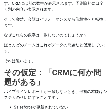
す。CRMには別の数字が表示されます。予測資料には全
く別の内容が表示されます。
そして突然、会話はパフォーマンスから信頼性へと転換し
ます。
なぜこれらの数字は一致しないのでしょうか？
ほとんどのチームはこれがデータの問題だと仮定していま
す。
それは違います。
その仮定：「CRMに何か問
題がある」
パイプラインレポートが一致しないとき、最初の本能はシ
ステムのせいにすることです：
Salesforceが更新されていない