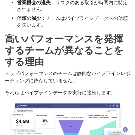
営業機会の逃失
：リスクのある取引が時間内に特定
されません。
信頼の減少
：チームはパイプラインデータへの信頼
を失います。
高いパフォーマンスを発揮
するチームが異なることを
する理由
トップパフォーマンスのチームは静的なパイプラインレポ
ーティングに依存していません。
それらはパイプラインデータを実行に接続します。