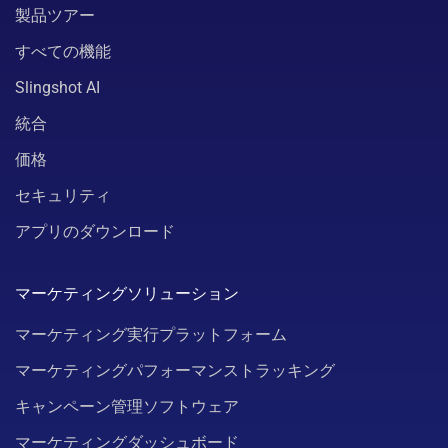
製品ツアー
すべての機能
Slingshot AI
統合
価格
セキュリティ
アプリのダウンロード
マーケティングソリューション
マーケティング実行プラットフォーム
マーケティングパフォーマンストラッキング
キャンペーン管理ソフトウェア
マーケティングダッシュボード