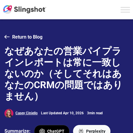
Skip to content
Return to Blog
なぜあなたの営業パイプラ
インレポートは常に一致し
ないのか（そしてそれはあ
なたのCRMの問題ではあり
ません）
Casey Ciniello
Last Updated Apr 10, 2026
3min read
Summarize:
ChatGPT
Perplexity