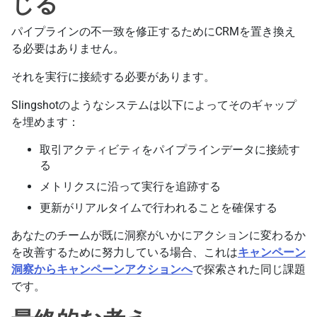
じる
パイプラインの不一致を修正するためにCRMを置き換え
る必要はありません。
それを実行に接続する必要があります。
Slingshotのようなシステムは以下によってそのギャップ
を埋めます：
取引アクティビティをパイプラインデータに接続す
る
メトリクスに沿って実行を追跡する
更新がリアルタイムで行われることを確保する
あなたのチームが既に洞察がいかにアクションに変わるか
を改善するために努力している場合、これは
キャンペーン
洞察からキャンペーンアクションへ
で探索された同じ課題
です。