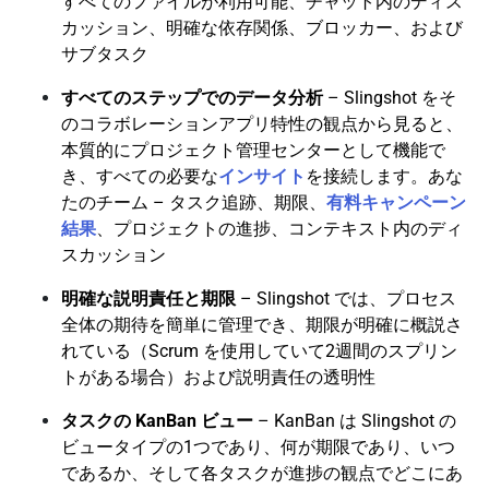
すべてのファイルが利用可能、チャット内のディス
カッション、明確な依存関係、ブロッカー、および
サブタスク
すべてのステップでのデータ分析
– Slingshot をそ
のコラボレーションアプリ特性の観点から見ると、
本質的にプロジェクト管理センターとして機能で
き、すべての必要な
インサイト
を接続します。あな
たのチーム – タスク追跡、期限、
有料キャンペーン
結果
、プロジェクトの進捗、コンテキスト内のディ
スカッション
明確な説明責任と期限
– Slingshot では、プロセス
全体の期待を簡単に管理でき、期限が明確に概説さ
れている（Scrum を使用していて2週間のスプリン
トがある場合）および説明責任の透明性
タスクの KanBan ビュー
– KanBan は Slingshot の
ビュータイプの1つであり、何が期限であり、いつ
であるか、そして各タスクが進捗の観点でどこにあ