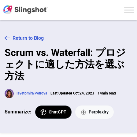
Skip to content
Return to Blog
Scrum vs. Waterfall: プロジ
ェクトに適した方法を選ぶ
方法
Tsvetomira Petrova
Last Updated Oct 24, 2023
14min read
Summarize:
ChatGPT
Perplexity