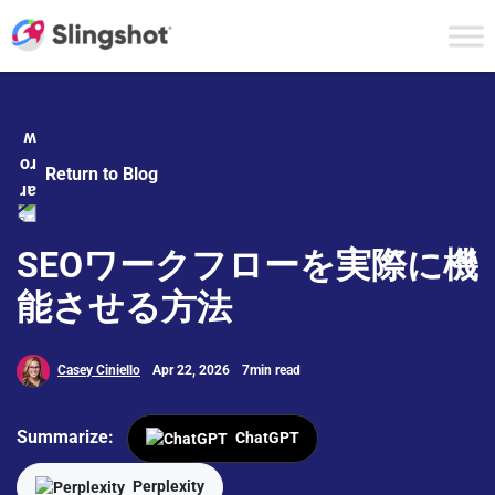
Skip to content
Return to Blog
SEOワークフローを実際に機
能させる方法
Casey Ciniello
Apr 22, 2026
7min read
Summarize:
ChatGPT
Perplexity