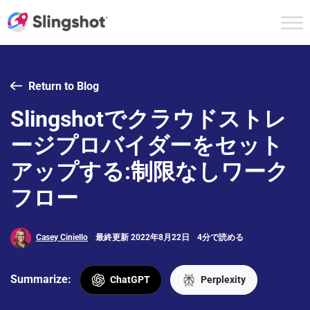
Skip to content
Return to Blog
Slingshotでクラウドストレ
ージプロバイダーをセット
アップする:制限なしワーク
フロー
Casey Ciniello
最終更新 2022年8月22日
4分で読める
Summarize:
ChatGPT
Perplexity