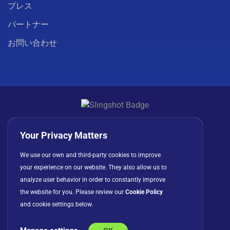
プレス
パートナー
お問い合わせ
プライバシーポリシー
クッキー
利用規約
Your Privacy Matters
ライセンス契約
We use our own and third-party cookies to improve
your experience on our website. They also allow us to
analyze user behavior in order to constantly improve
the website for you. Please review our
Cookie Policy
and cookie settings below.