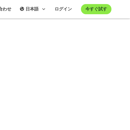
今すぐ試す
合わせ
日本語
ログイン
ingshotでより良いコラボレーション、接続性、コ
gshotでより良い
、接続性、コン