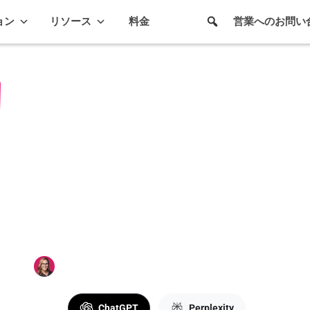
ョン
リソース
料金
営業へのお問い
ホーム
/
ブログ
/
製品アップデート
/
新リリース: Sl
ントロールを実現
新リリース: Slin
コラボレーション
トロールを実現
Casey Ciniello
最終更新日: 2026年4月22日
2分で読了
要約:
ChatGPT
Perplexity