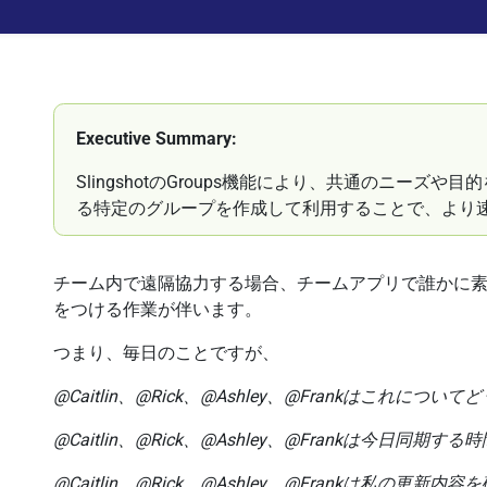
Executive Summary:
SlingshotのGroups機能により、共通のニー
る特定のグループを作成して利用することで、より
チーム内で遠隔協力する場合、チームアプリで誰かに
をつける作業が伴います。
つまり、毎日のことですが、
@Caitlin、@Rick、@Ashley、@Frankはこれにつ
@Caitlin、@Rick、@Ashley、@Frankは今日同期
@Caitlin、@Rick、@Ashley、@Frankは私の