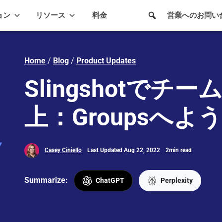
ョン
リソース
料金
営業へのお問い
Home
/
Blog
/
Product Updates
Slingshotでチ
上：Groupsへよ
Casey Ciniello
Last Updated Aug 22, 2022
2min read
Summarize:
ChatGPT
Perplexity