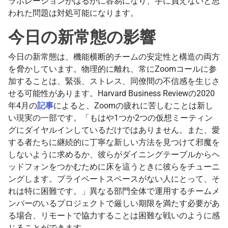
ラボレーションがはるかに容易になり、手に負えないと思
われた問題は対処可能になります。
今日の新常態の影響
今日の新常態は、機能横断的チームの安定性と構造の両方
を脅かしています。物理的に離れ、常にZoomコールに参
加することは、緊張、ストレス、同僚間の不信感を生じさ
せる可能性があります。Harvard Business Reviewの2020
年4月の
記事
によると、Zoomの疲れに苦しむことは新し
い現実の一部です。「もはや1つか2つの仮想ミーティン
グにダイヤルインしているだけではありません。また、愛
する者たちに継続的に丁寧な新しい方法を見つけて邪魔を
しないように求めるか、彼らがダイニングテーブルからヘ
ッドフォンをつかむために床を這うときに彼らをチューニ
ングします。プライベートスペースがない人にとって、そ
れは特に困難です。」異なる部門全体で運用するチームメ
ンバーのいるプロジェクトで厳しい期限を満たす必要があ
る場合、リモートで協力することは困難な戦いのように感
じることができます。