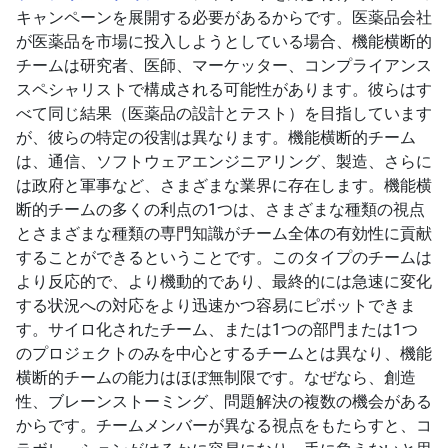
キャンペーンを展開する必要があるからです。医薬品会社
が医薬品を市場に投入しようとしている場合、機能横断的
チームは研究者、医師、マーケッター、コンプライアンス
スペシャリストで構成される可能性があります。彼らはす
べて同じ結果（医薬品の設計とテスト）を目指しています
が、彼らの特定の役割は異なります。機能横断的チーム
は、通信、ソフトウェアエンジニアリング、製造、さらに
は政府と軍事など、さまざまな業界に存在します。機能横
断的チームの多くの利点の1つは、さまざまな種類の視点
とさまざまな種類の専門知識がチーム全体の有効性に貢献
することができるということです。このタイプのチームは
より反応的で、より機動的であり、最終的には急速に変化
する状況への対応をより迅速かつ容易にピボットできま
す。サイロ化されたチーム、または1つの部門または1つ
のプロジェクトのみを中心とするチームとは異なり、機能
横断的チームの能力はほぼ無制限です。なぜなら、創造
性、ブレーンストーミング、問題解決の複数の機会がある
からです。チームメンバーが異なる視点をもたらすと、コ