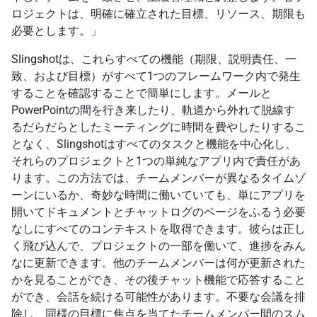
ロジェクトは、明確に確立された目標、リソース、期限も
必要とします。」
Slingshotは、これらすべての機能（期限、説明責任、一
致、および目標）がすべて1つのフレームワーク内で発生
することを確認することで簡単にします。メールと
PowerPointの間を行き来したり、軌道から外れて脱線す
るだらだらとしたミーティングに時間を費やしたりするこ
となく、Slingshotはすべてのタスクと機能を中心化し、
それらのプロジェクトと1つの単純なアプリ内で責任があ
ります。この方法では、チームメンバーが異なるタイムゾ
ーンにいるか、奇妙な時間に働いていても、単にアプリを
開いてドキュメントとチャットログのページをふるう必要
なしにすべてのコンテキストを取得できます。彼らは正し
く飛び込んで、プロジェクトの一部を働いて、進捗をみん
なに更新できます。他のチームメンバーは何が更新された
かを見ることができ、その後チャット機能で応答すること
ができ、会話を続ける可能性があります。不要な会議を排
除し、同様の目標に焦点を当てたチームメンバー間のスム