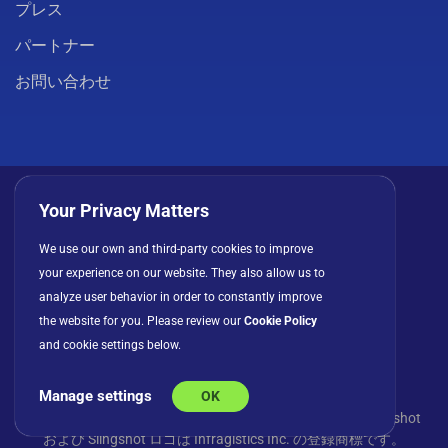
プレス
パートナー
お問い合わせ
Your Privacy Matters
We use our own and third-party cookies to improve
プライバシーポリシー
クッキー
利用規約
your experience on our website. They also allow us to
ライセンス契約
analyze user behavior in order to constantly improve
the website for you. Please review our
Cookie Policy
and cookie settings below.
Manage settings
OK
© Copyright 2026 INFRAGISTICS. All Rights Reserved. Slingshot
および Slingshot ロゴは Infragistics Inc. の登録商標です。