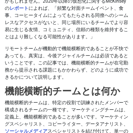
かもしれません。2020年以降の仮想化に関するMcKinsey
の
レポート
によれば、「頻繁な対面チームイベント、食
事、コーヒータイムによってもたらされる同僚へのシーム
レスなアクセスがないと、同じ場所にいるチームでより容
易に生じる友情、コミュニティ、信頼の種類を維持するこ
とはより難しくなる可能性があります。」
リモートチームが機動的で機能横断的であることが不快で
あっても、真実は、今後アジャイルチームは必須であると
いうことです。この記事では、機能横断的チームが在宅勤
務から提示される課題にもかかわらず、どのように成功で
きるかについて説明します。
機能横断的チームとは何か
機能横断的チームは、特定の役割で訓練されたメンバーで
構成されるチームの一種です。マーケティングチームは、
定義上、機能横断的であることが多いです。マーケティン
グスペシャリスト、コピーライター、データアナリスト、
ソーシャルメディア
スペシャリストを結び付けて、単一の