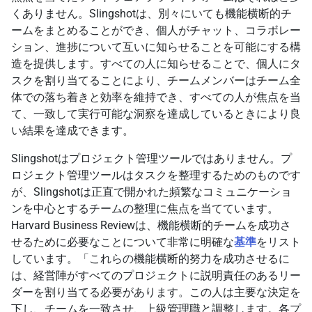
くありません。Slingshotは、別々にいても機能横断的チ
ームをまとめることができ、個人がチャット、コラボレー
ション、進捗について互いに知らせることを可能にする構
造を提供します。すべての人に知らせることで、個人にタ
スクを割り当てることにより、チームメンバーはチーム全
体での落ち着きと効率を維持でき、すべての人が焦点を当
て、一致して実行可能な洞察を達成しているときにより良
い結果を達成できます。
Slingshotはプロジェクト管理ツールではありません。プ
ロジェクト管理ツールはタスクを整理するためのものです
が、Slingshotは正直で開かれた頻繁なコミュニケーショ
ンを中心とするチームの整理に焦点を当てています。
Harvard Business Reviewは、機能横断的チームを成功さ
せるために必要なことについて非常に明確な
基準
をリスト
しています。「これらの機能横断的努力を成功させるに
は、経営陣がすべてのプロジェクトに説明責任のあるリー
ダーを割り当てる必要があります。この人は主要な決定を
下し、チームを一致させ、上級管理職と調整します。各プ