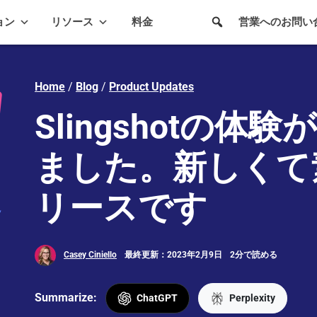
ョン
リソース
料金
営業へのお問い
Home
/
Blog
/
Product Updates
Slingshotの
ました。新しくて
リースです
Casey Ciniello
最終更新：2023年2月9日
2分で読める
Summarize:
ChatGPT
Perplexity