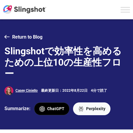
Skip to content
Return to Blog
Slingshotで効率性を高める
ための上位10の生産性フロ
ー
Casey Ciniello
最終更新日：2022年8月22日
4分で読了
Summarize:
ChatGPT
Perplexity