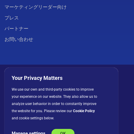
マーケティングリーダー向け
プレス
パートナー
お問い合わせ
Your Privacy Matters
We use our own and third-party cookies to improve
プライバシーポリシー
クッキー
利用規約
your experience on our website. They also allow us to
ライセンス契約
analyze user behavior in order to constantly improve
the website for you. Please review our
Cookie Policy
and cookie settings below.
Manage settings
OK